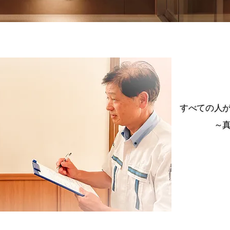
すべての人
すべての人
～
～