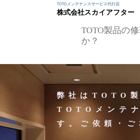
​TOTOメンテナンスサービス代行店
​株式会社スカイアフター
​TOTO製品
か？
弊社はTOTO
TOTOメンテ
す。ご依頼・ご